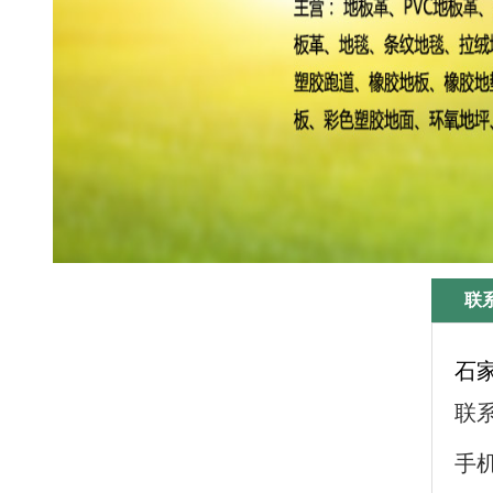
联
石
联
手机