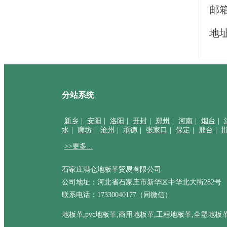
邮箱
地
分站系统
新乡
|
安阳
|
洛阳
|
开封
|
郑州
|
河南
|
烟台
|
水
|
廊坊
|
沧州
|
承德
|
张家口
|
保定
|
邢台
|
>>更多...
石家庄满仓地板革贸易有限公司
公司地址：河北省石家庄市新华区中华北大街282号
联系电话：17330040177（同微信）
地板革,pvc地板革,商用地板革,工程地板革,全塑地板