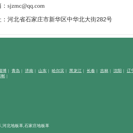
：sjzmc@qq.com
址：
河北省石家庄市新华区中华北大街282号
淄博
|
青岛
|
济南
|
山东
|
哈尔滨
|
黑龙江
|
长春
|
吉林
|
沈阳
|
辽
邯郸
|
革,河北地板革,石家庄地板革